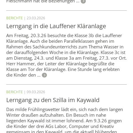
Fleischmann hat die Beziehungen …
BERICHTE
| 23.03.2026
Lerngang in die Lauffener Kläranlage
Am Freitag, 20.3.26 besuchte die Klasse 3b die Lauffener
Kläranlage. Auch die beiden Parallelklassen gehen im
Rahmen des Sachkundeunterrichts zum Thema Wasser in
der darauffolgenden Woche in die Kläranlage. Klasse 3c ist
am Dienstag, 24.3. und Klasse 3a am Freitag, 27.3. vor Ort.
Herr Hammer, der Leiter der Kläranlage begrüßte die
Klasse am Tor der Kläranlage. Eine Stunde lang erlebten
die Kinder den …
BERICHTE
| 09.03.2026
Lerngang zu den Szilla im Kaywald
Das milde Frühlingswetter lädt ein, sich nach dem langen
Winter draußen aufzuhalten. Ein Besuch im nahe
liegenden Kaywald ist immer lohnend. Am 9.3.26 gingen
die Kinder der drei AGs Labor, Computer und Kreativ
gemeinsam in den Kaywald, um die aktuell blühenden