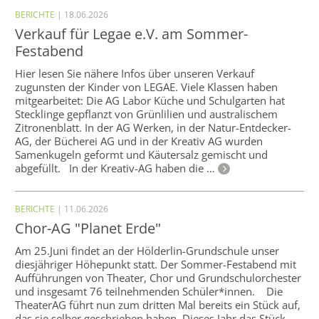
BERICHTE
| 18.06.2026
Verkauf für Legae e.V. am Sommer-
Festabend
Hier lesen Sie nähere Infos über unseren Verkauf
zugunsten der Kinder von LEGAE. Viele Klassen haben
mitgearbeitet: Die AG Labor Küche und Schulgarten hat
Stecklinge gepflanzt von Grünlilien und australischem
Zitronenblatt. In der AG Werken, in der Natur-Entdecker-
AG, der Bücherei AG und in der Kreativ AG wurden
Samenkugeln geformt und Käutersalz gemischt und
abgefüllt. In der Kreativ-AG haben die …
BERICHTE
| 11.06.2026
Chor-AG "Planet Erde"
Am 25.Juni findet an der Hölderlin-Grundschule unser
diesjähriger Höhepunkt statt. Der Sommer-Festabend mit
Aufführungen von Theater, Chor und Grundschulorchester
und insgesamt 76 teilnehmenden Schüler*innen. Die
TheaterAG führt nun zum dritten Mal bereits ein Stück auf,
das sie selber geschrieben haben. Dieses Jahr das Stück