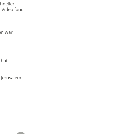
hneller
s Video fand
en war
hat.-
n Jerusalem