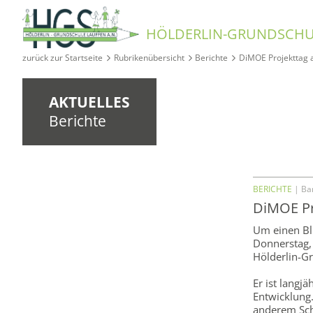
HÖLDERLIN-GRUNDSCHU
zurück zur Startseite
Rubrikenübersicht
Berichte
DiMOE Projekttag 
AKTUELLES
Berichte
BERICHTE
| Bar
DiMOE Pr
Um einen Bli
Donnerstag, 
Hölderlin-G
Er ist langjä
Entwicklung.
anderem Sch