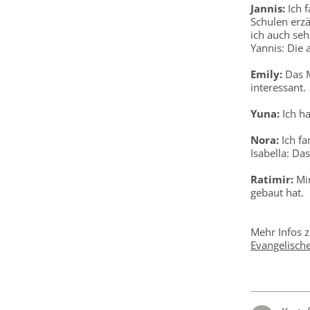
Jannis:
Ich f
Schulen erzä
ich auch seh
Yannis: Die 
Emily:
Das M
interessant.
Yuna:
Ich ha
Nora:
Ich fa
Isabella: Da
Ratimir:
Mir
gebaut hat.
Mehr Infos z
Evangelische