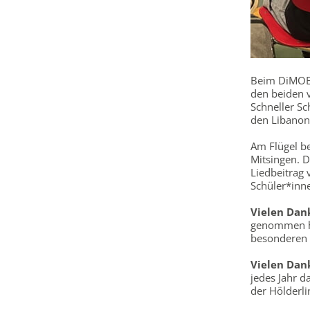
Beim DiMOE-P
den beiden v
Schneller Sc
den Libanon 
Am Flügel be
Mitsingen. D
Liedbeitrag 
Schüler*inn
Vielen Dan
genommen hat
besonderen h
Vielen Dan
jedes Jahr d
der Hölderl