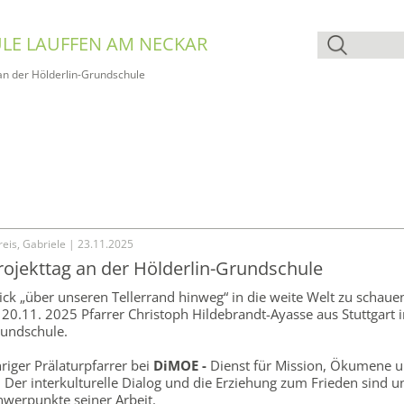
LE LAUFFEN AM NECKAR
an der Hölderlin-Grundschule
eis, Gabriele | 23.11.2025
ojekttag an der Hölderlin-Grundschule
ck „über unseren Tellerrand hinweg“ in die weite Welt zu schau
20.11. 2025 Pfarrer Christoph Hildebrandt-Ayasse aus Stuttgart i
rundschule.
hriger Prälaturpfarrer bei
DiMOE -
Dienst für Mission, Ökumene 
 Der interkulturelle Dialog und die Erziehung zum Frieden sind u
werpunkte seiner Arbeit.