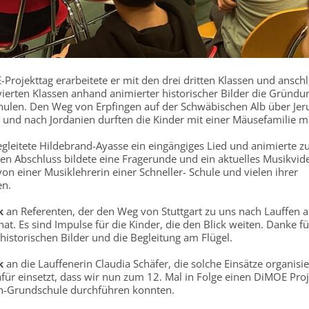
rojekttag erarbeitete er mit den drei dritten Klassen und ansch
ierten Klassen anhand animierter historischer Bilder die Gründu
hulen. Den Weg von Erpfingen auf der Schwäbischen Alb über Jer
und nach Jordanien durften die Kinder mit einer Mäusefamilie mi
gleitete Hildebrand-Ayasse ein eingängiges Lied und animierte 
en Abschluss bildete eine Fragerunde und ein aktuelles Musikvide
von einer Musiklehrerin einer Schneller- Schule und vielen ihrer
en.
k
an Referenten, der den Weg von Stuttgart zu uns nach Lauffen a
. Es sind Impulse für die Kinder, die den Blick weiten. Danke fü
istorischen Bilder und die Begleitung am Flügel.
k
an die Lauffenerin Claudia Schäfer, die solche Einsätze organisie
afür einsetzt, dass wir nun zum 12. Mal in Folge einen DiMOE Pro
in-Grundschule durchführen konnten.