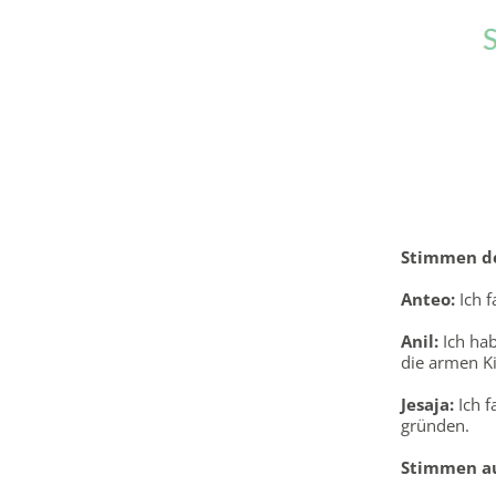
Stimmen de
Anteo:
Ich f
Anil:
Ich hab
die armen K
Jesaja:
Ich f
gründen.
Stimmen au