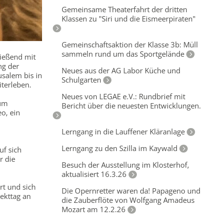
Gemeinsame Theaterfahrt der dritten
Klassen zu "Siri und die Eismeerpiraten"
Gemeinschaftsaktion der Klasse 3b: Müll
sammeln rund um das Sportgelände
ließend mit
ng der
Neues aus der AG Labor Küche und
usalem bis in
Schulgarten
terleben.
Neues von LEGAE e.V.: Rundbrief mit
zum
Bericht über die neuesten Entwicklungen.
o, ein
Lerngang in die Lauffener Kläranlage
Lerngang zu den Szilla im Kaywald
uf sich
r die
Besuch der Ausstellung im Klosterhof,
aktualisiert 16.3.26
rt und sich
Die Opernretter waren da! Papageno und
jekttag an
die Zauberflöte von Wolfgang Amadeus
Mozart am 12.2.26