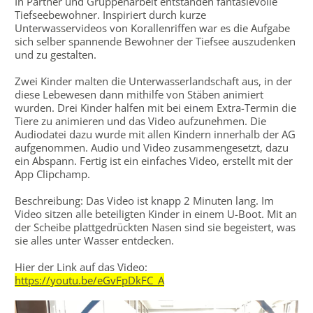
In Partner und Gruppenarbeit entstanden fantasievolle
Tiefseebewohner. Inspiriert durch kurze
Unterwasservideos von Korallenriffen war es die Aufgabe
sich selber spannende Bewohner der Tiefsee auszudenken
und zu gestalten.
Zwei Kinder malten die Unterwasserlandschaft aus, in der
diese Lebewesen dann mithilfe von Stäben animiert
wurden. Drei Kinder halfen mit bei einem Extra-Termin die
Tiere zu animieren und das Video aufzunehmen. Die
Audiodatei dazu wurde mit allen Kindern innerhalb der AG
aufgenommen. Audio und Video zusammengesetzt, dazu
ein Abspann. Fertig ist ein einfaches Video, erstellt mit der
App Clipchamp.
Beschreibung: Das Video ist knapp 2 Minuten lang. Im
Video sitzen alle beteiligten Kinder in einem U-Boot. Mit an
der Scheibe plattgedrückten Nasen sind sie begeistert, was
sie alles unter Wasser entdecken.
Hier der Link auf das Video:
https://youtu.be/eGvFpDkFC_A