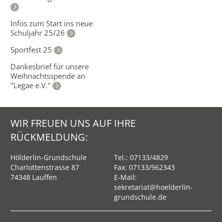
Infos zum Start ins neue
Schuljahr 25/26
Sportfest 25
Dankesbrief für unsere
Weihnachtsspende an
"Legae e.V."
WIR FREUEN UNS AUF IHRE
RÜCKMELDUNG:
Hölderlin-Grundschule
Tel.:
07133/4829
Charlottenstrasse 87
Fax: 07133/962343
74348 Lauffen
E-Mail:
sekretariat@hoelderlin-
grundschule.de