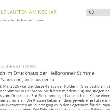
LE LAUFFEN AM NECKAR
ckhaus der Heilbronner Stimme
eis, Gabriele | 18.05.2026
ch im Druckhaus der Heilbronner Stimme
 Yannis und Jannis aus der 4a
 8. Mai 2026 war die Klasse 4a aus der Hölderlin-Grundschule im
nner Stimme in Heilbronn. Sie fuhren mit dem Zug und stiegen da
is zum Druckhaus. Zur Einstimmung schaute sich die Klasse einen
nner Stimme an. Die Klassen bekamen dann jeweils eine Führerin
laue Warnwesten an. Zuerst ging es in den Lagerraum für die Papie
itungen entstehen. Die Führerin erklärte uns ein paar Fakten übe