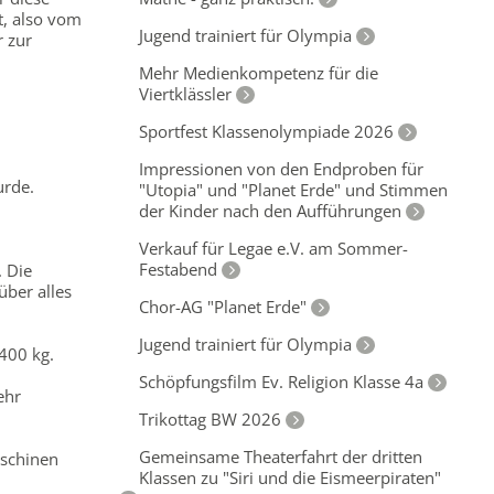
t, also vom
Jugend trainiert für Olympia
r zur
Mehr Medienkompetenz für die
Viertklässler
Sportfest Klassenolympiade 2026
Impressionen von den Endproben für
urde.
"Utopia" und "Planet Erde" und Stimmen
der Kinder nach den Aufführungen
Verkauf für Legae e.V. am Sommer-
Festabend
. Die
über alles
Chor-AG "Planet Erde"
Jugend trainiert für Olympia
2400 kg.
Schöpfungsfilm Ev. Religion Klasse 4a
ehr
Trikottag BW 2026
Gemeinsame Theaterfahrt der dritten
aschinen
Klassen zu "Siri und die Eismeerpiraten"