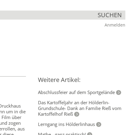
SUCHEN
Anmelden
Weitere Artikel:
Abschlussfeier auf dem Sportgelände
Das Kartoffeljahr an der Hölderlin-
 Druckhaus
Grundschule- Dank an Familie Rieß vom
nn um in die
Kartoffelhof Rieß
 Film über
 und zogen
Lerngang ins Hölderlinhaus
rrollen, aus
Mathe - ganz praktisch!
r diese