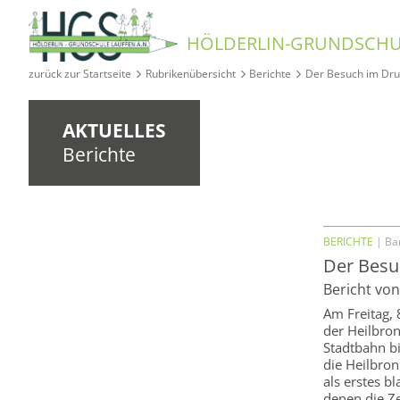
HÖLDERLIN-GRUNDSCHU
zurück zur Startseite
Rubrikenübersicht
Berichte
Der Besuch im Dru
AKTUELLES
Berichte
BERICHTE
| Bar
Der Besu
Bericht von
Am Freitag,
der Heilbro
Stadtbahn b
die Heilbro
als erstes b
denen die Ze