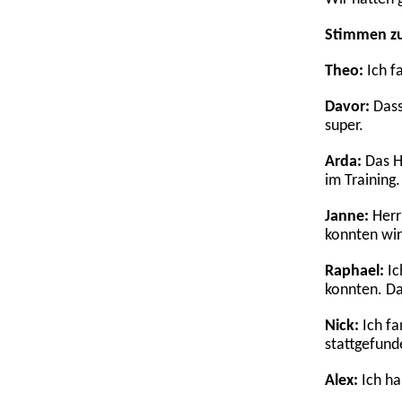
Stimmen z
Theo:
Ich f
Davor:
Dass
super.
Arda:
Das H
im Training.
Janne:
Herr
konnten wir
Raphael:
Ic
konnten. Da
Nick:
Ich fa
stattgefund
Alex:
Ich ha