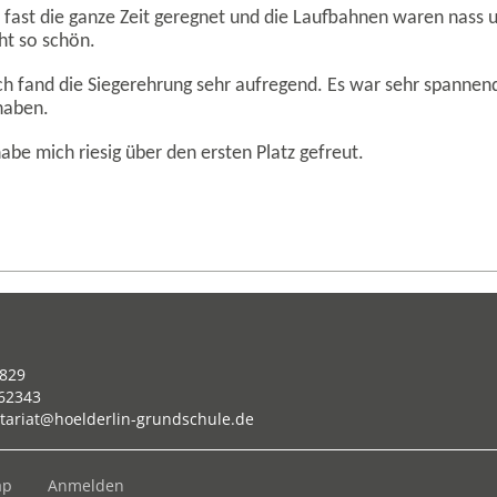
 fast die ganze Zeit geregnet und die Laufbahnen waren nass u
ht so schön.
ch fand die Siegerehrung sehr aufregend. Es war sehr spannend
haben.
abe mich riesig über den ersten Platz gefreut.
829
962343
tariat@hoelderlin-grundschule.de
ap
Anmelden