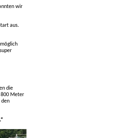
onnten wir
tart aus.
 möglich
super
en die
 800 Meter
r den
.“