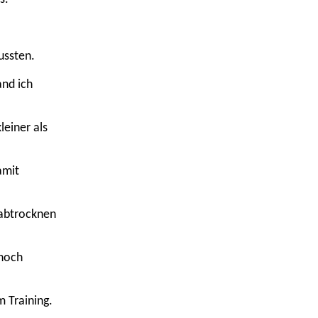
ussten.
and ich
leiner als
amit
 abtrocknen
 noch
m Training.