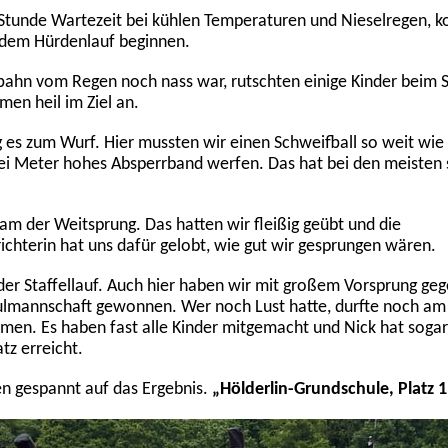
Stunde Wartezeit bei kühlen Temperaturen und Nieselregen, k
 dem Hürdenlauf beginnen.
bahn vom Regen noch nass war, rutschten einige Kinder beim S
men heil im Ziel an.
 es zum Wurf. Hier mussten wir einen Schweifball so weit wie
ei Meter hohes Absperrband werfen. Das hat bei den meisten 
kam der Weitsprung. Das hatten wir fleißig geübt und die
chterin hat uns dafür gelobt, wie gut wir gesprungen wären.
er Staffellauf. Auch hier haben wir mit großem Vorsprung geg
ulmannschaft gewonnen. Wer noch Lust hatte, durfte noch am
hmen. Es haben fast alle Kinder mitgemacht und Nick hat soga
tz erreicht.
n gespannt auf das Ergebnis.
„Hölderlin-Grundschule, Platz 1