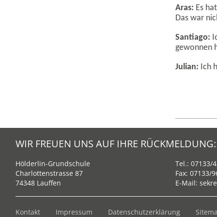
Aras:
Es hat
Das war nic
Santiago:
I
gewonnen 
Julian:
Ich h
WIR FREUEN UNS AUF IHRE RÜCKMELDUNG:
Hölderlin-Grundschule
Tel.:
07133/4
Charlottenstrasse 87
Fax: 07133/
74348 Lauffen
E-Mail:
sekre
Kontakt
Impressum
Datenschutzerklärung
Sitem