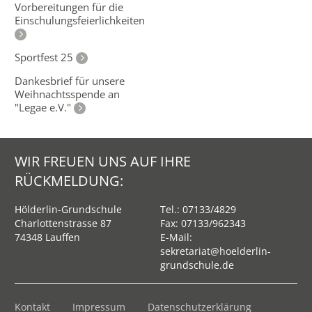
Vorbereitungen für die
Einschulungsfeierlichkeiten
Sportfest 25
Dankesbrief für unsere
Weihnachtsspende an
"Legae e.V."
WIR FREUEN UNS AUF IHRE
RÜCKMELDUNG:
Hölderlin-Grundschule
Tel.:
07133/4829
Charlottenstrasse 87
Fax: 07133/962343
74348 Lauffen
E-Mail:
sekretariat@hoelderlin-
grundschule.de
Kontakt
Impressum
Datenschutzerklärung